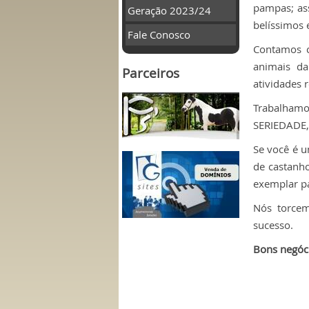
pampas; as
Geração 2023/24
belíssimos 
Fale Conosco
Contamos 
animais d
Parceiros
atividades r
Trabalham
SERIEDADE
Se você é 
de castanho
exemplar p
Nós torcem
sucesso.
Bons negóci