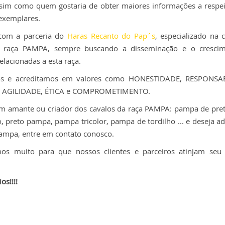
sim como quem gostaria de obter maiores informações a respei
exemplares.
com a parceria do
Haras Recanto do Pap´s
, especializado na 
a raça PAMPA, sempre buscando a disseminação e o cresci
elacionadas a esta raça.
os e acreditamos em valores como HONESTIDADE, RESPONSAB
, AGILIDADE, ÉTICA e COMPROMETIMENTO.
um amante ou criador dos cavalos da raça PAMPA: pampa de pre
, preto pampa, pampa tricolor, pampa de tordilho ... e deseja a
ampa, entre em contato conosco.
os muito para que nossos clientes e parceiros atinjam seu
os!!!!