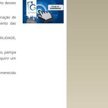
to desses
criação de
mento das
ILIDADE,
to, pampa
dquirir um
 merecido